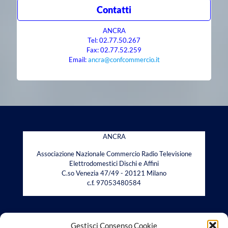
Contatti
ANCRA
Tel: 02.77.50.267
Fax: 02.77.52.259
Email:
ancra@confcommercio.it
ANCRA
Associazione Nazionale Commercio Radio Televisione
Elettrodomestici Dischi e Affini
C.so Venezia 47/49 - 20121 Milano
c.f. 97053480584
Gestisci Consenso Cookie