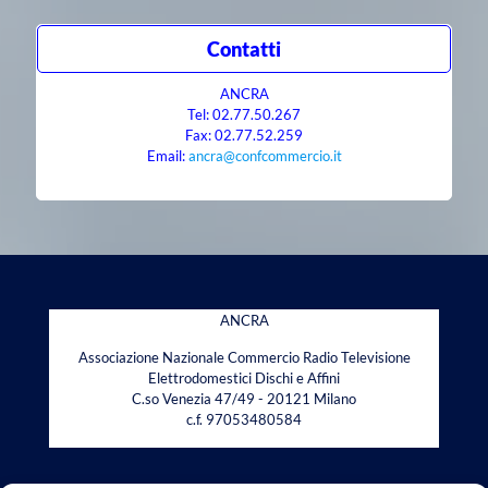
Contatti
ANCRA
Tel: 02.77.50.267
Fax: 02.77.52.259
Email:
ancra@confcommercio.it
ANCRA
Associazione Nazionale Commercio Radio Televisione
Elettrodomestici Dischi e Affini
C.so Venezia 47/49 - 20121 Milano
c.f. 97053480584