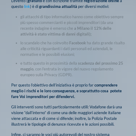
L’evento (
gratuito
e con iscrizione tramite
registrazione online
a
questo
link
) è di
grandissima attualità
per diversi motivi:
gli attacchi di tipo informatico hanno come obiettivo sempre
più spesso commercianti e piccoli imprenditori (da una
recente indagine è emerso che
a Milano il 12% delle
attività è stato vittima di danni digitali);
lo scandalo che ha coinvolto
Facebook
ha dato grande risalto
alle criticità riguardanti i dati personali ed aziendali, le
normative e le possibili elusioni;
e tutto questo in prossimità della
scadenza del prossimo 25
maggio
, con l’entrata in vigore del nuovo regolamento
europeo sulla Privacy (GDPR).
Per questo l’obiettivo dell’iniziativa è proprio far
comprendere
meglio i rischi e le loro conseguenze, e soprattutto cosa potete
fare Voi imprenditori per difendervi.
Gli interventi sono tutti particolarmente utili: Vodafone darà una
visione “dall’interno” di come una delle maggiori aziende italiane
viene attaccata e di come si difende; inoltre, la Polizia Postale
illustrerà le tipologie di denunce ricevute e le azioni possibili.
Infine, ci saranno le voci più autorevoli del nostro sistema