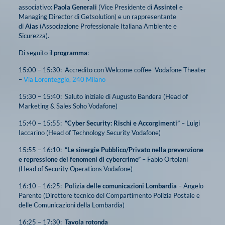
associativo:
Paola Generali
(Vice Presidente di
Assintel
e
Managing Director di Getsolution) e un rappresentante
di
Aias
(Associazione Professionale Italiana Ambiente e
Sicurezza).
Di seguito il
programma
:
15:00 – 15:30: Accredito con Welcome coffee Vodafone Theater
–
Via Lorenteggio, 240 Milano
15:30 – 15:40: Saluto iniziale di Augusto Bandera (Head of
Marketing & Sales Soho Vodafone)
15:40 – 15:55:
“Cyber Security: Rischi e Accorgimenti”
– Luigi
Iaccarino (Head of Technology Security Vodafone)
15:55 – 16:10:
“Le sinergie Pubblico/Privato nella prevenzione
e repressione dei fenomeni di cybercrime”
– Fabio Ortolani
(Head of Security Operations Vodafone)
16:10 – 16:25:
Polizia delle comunicazioni Lombardia
– Angelo
Parente (Direttore tecnico del Compartimento Polizia Postale e
delle Comunicazioni della Lombardia)
16:25 – 17:30:
Tavola rotonda