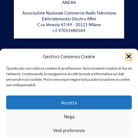
ANCRA
Associazione Nazionale Commercio Radio Televisione
Elettrodomestici Dischi e Affini
C.so Venezia 47/49 - 20121 Milano
c.f. 97053480584
Gestisci Consenso Cookie
CONTATTI
Questo sito non utilizza cookies di profilazione. Sono presenti cookies di Social
Tel: 02.77.50.267
Network. Continuando la navigazione accetti la nostra informativa sui dati
Fax: 02.77.52.259
personali e sui cookies. Puoi comunque negare la tua autorizzazione ai cookie
Email:
ancra@confcommercio.it
non indispensabili.
Accetta
Nega
© 2019 ANCRA. All Rights Reserved. Powered by
Kokoro
Swiss
Vedi preferenze