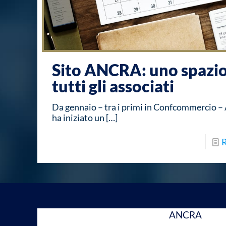
Sito ANCRA: uno spazio
tutti gli associati
Da gennaio – tra i primi in Confcommercio
ha iniziato un
[…]
ANCRA